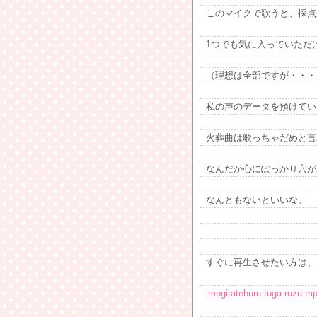
このマイクで歌うと、採点
1つでも気に入っていただ
（理想は全部ですが・・・
私の声のデータを預けてい
火葬曲は歌っちゃだめと言
なんだか心にぽっかり穴が
なんともないといいな。
すぐに再生させたい方は、
mogitatehuru-tuga-ruzu.m