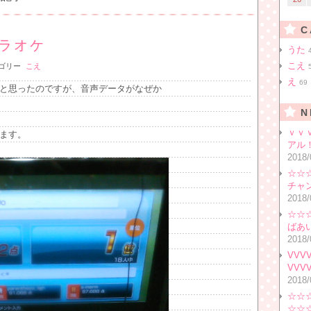
C
ラオケ
うた
こえ
ゴリー
こえ
え
69
と思ったのですが、音声データがなぜか
N
ｖｖ
ます。
アル
2018/
☆☆
チャ
2018/
☆☆
ばあ
2018/
VV
VVV
2018/
☆☆
☆☆