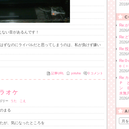
2018/
C
Re:
202
えない音があるんです！
Re
202
はずなのにライバルだと思ってしまうのは、私が負けず嫌い
Re:
202
Re:
o（＞
202
記事URL
yotuha
0
コメント
Re
Ｐ 
ン 
ラオケ
水無
202
ゴリー
うた
こえ
のまる
A
たが、気になったところを