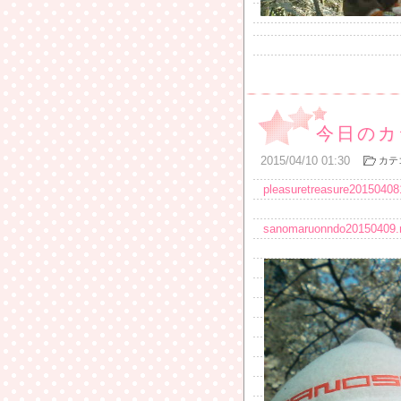
今日のカ
2015
/
04
/
10
01:30
カテ
pleasuretreasure2015040
sanomaruonndo20150409