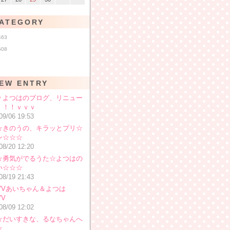
ATEGORY
463
508
EW ENTRY
ｖよつはのブログ、リニュー
！！！ｖｖｖ
09/06 19:53
☆きのうの、キラッとプリ☆
ン☆☆☆
08/20 12:20
☆勇気がでるうた☆よつはの
い☆☆☆
08/19 21:43
VVVあいちゃん＆よつは
VV
08/09 12:02
☆だいすきな、るなちゃんへ
☆