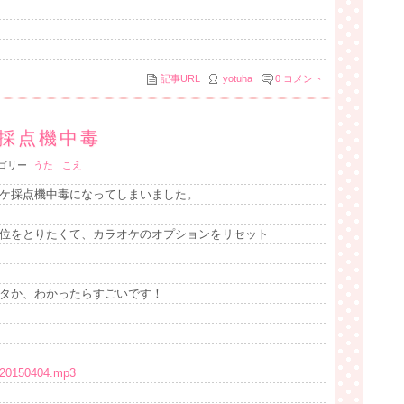
記事URL
yotuha
0
コメント
採点機中毒
ゴリー
うた
こえ
ケ採点機中毒になってしまいました。
位をとりたくて、カラオケのオプションをリセット
タか、わかったらすごいです！
zu20150404.mp3