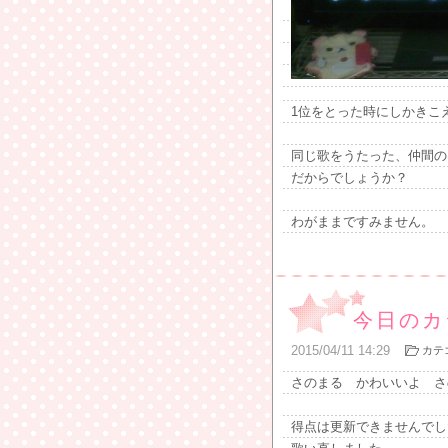
1位をとった時にしかきこ
同じ歌をうたった、仲間の
だからでしょうか？
わがままですみません。
今日のカ
2015
/
04
/
11
14:29
カテ
さのまる かわいいよ さ
得点は更新できませんでし