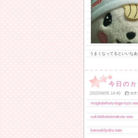
うまくなってるといいなあ
今日のカ
2015
/
04
/
05
14:40
カテ
mogitatehuru-tuga-ruzu.wa
sukidaltuteienakute.wav
kasoukilyoku.wav