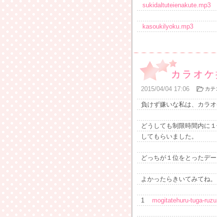
sukidaltuteienakute.mp3
kasoukilyoku.mp3
カラオケ
2015
/
04
/
04
17:06
カテ
負けず嫌いな私は、カラオ
どうしても制限時間内に１
してもらいました。
どっちが１位をとったデー
よかったらきいてみてね。
1
mogitatehuru-tuga-ru