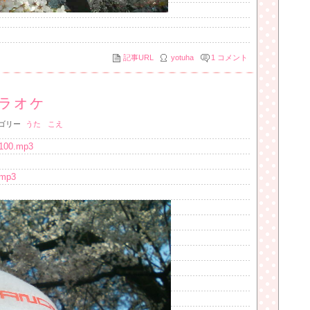
記事URL
yotuha
1
コメント
ラオケ
ゴリー
うた
こえ
8100.mp3
.mp3