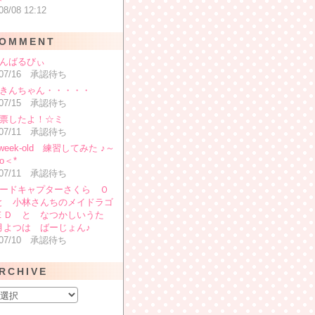
08/08 12:12
OMMENT
がんばるびぃ
6/07/16 承認待ち
:どきんちゃん・・・・・
6/07/15 承認待ち
投票したよ！☆ミ
6/07/11 承認待ち
0-week-old 練習してみた ♪～
o＜*
6/07/11 承認待ち
:カードキャプターさくら Ｏ
と 小林さんちのメイドラゴ
ＥＤ と なつかしいうた
月よつは ばーじょん♪
6/07/10 承認待ち
RCHIVE