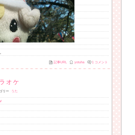
。
記事URL
yotuha
1
コメント
ラオケ
ゴリー
うた
v