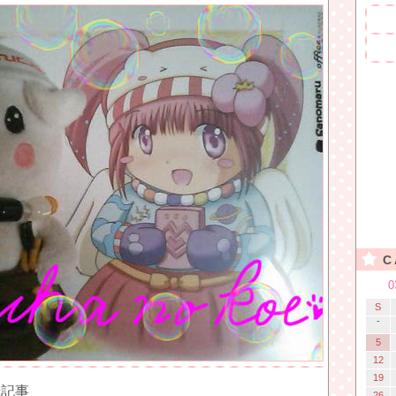
C
0
S
-
5
12
19
録記事
26