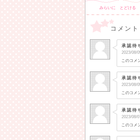
みらいに とどける 
コメント
承認待
2023
/
08
/
0
このコメ
承認待
2023
/
08
/
0
このコメ
承認待
2023
/
08
/
0
このコメ