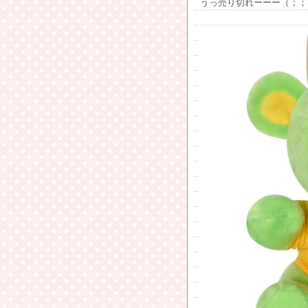
うっ売り切れーーー（；；