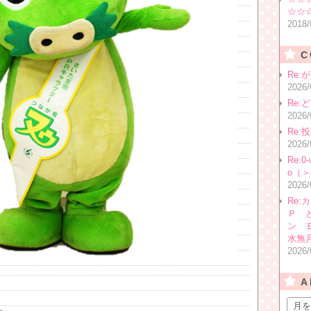
☆☆
2018/
C
Re:
202
Re
202
Re:
202
Re:
o（＞
202
Re
Ｐ 
ン 
水無
202
A