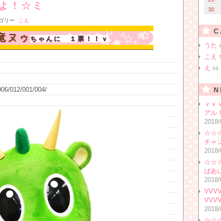
よ！☆ミ
30
ゴリー
こえ
C
竜ヌゥ
ちゃんに １票！！ｖ
うた
こえ
え
69
/006/012/001/004/
N
ｖｖ
アル
2018/
☆☆
チャ
2018/
☆☆
ばあ
2018/
VV
VVV
2018/
☆☆