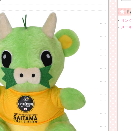
*
P
リン
メー