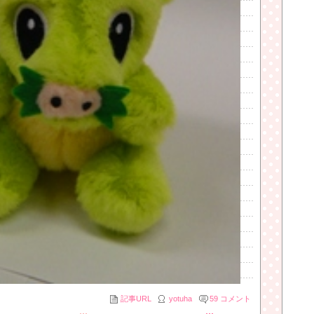
記事URL
yotuha
59
コメント