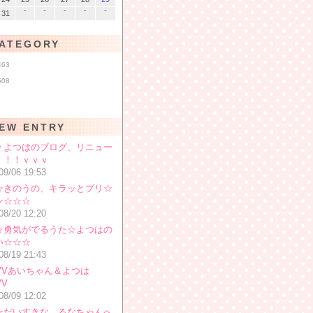
-
-
-
-
-
31
ATEGORY
463
508
EW ENTRY
ｖよつはのブログ、リニュー
！！！ｖｖｖ
09/06 19:53
☆きのうの、キラッとプリ☆
ン☆☆☆
08/20 12:20
☆勇気がでるうた☆よつはの
い☆☆☆
08/19 21:43
VVVあいちゃん＆よつは
VV
08/09 12:02
☆だいすきな、るなちゃんへ