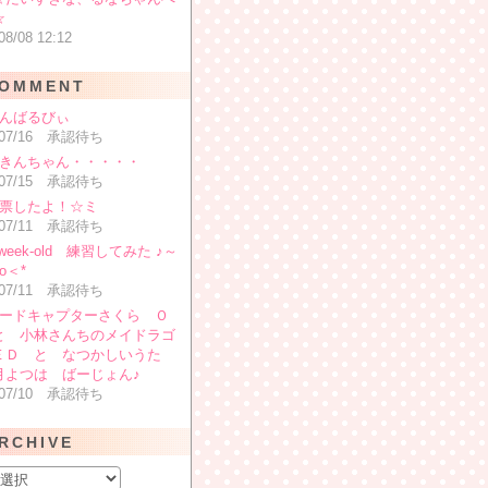
☆
08/08 12:12
OMMENT
がんばるびぃ
6/07/16 承認待ち
:どきんちゃん・・・・・
6/07/15 承認待ち
投票したよ！☆ミ
6/07/11 承認待ち
0-week-old 練習してみた ♪～
o＜*
6/07/11 承認待ち
:カードキャプターさくら Ｏ
と 小林さんちのメイドラゴ
ＥＤ と なつかしいうた
月よつは ばーじょん♪
6/07/10 承認待ち
RCHIVE