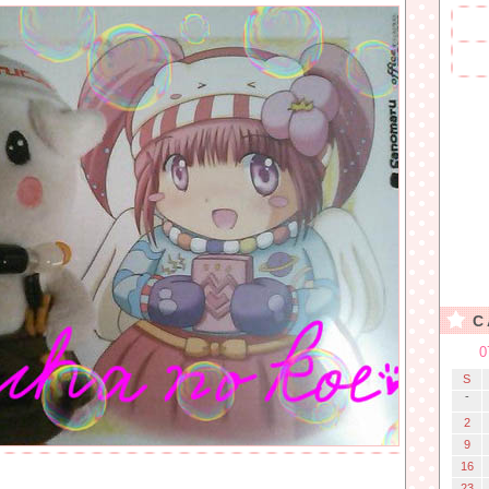
C
0
S
-
2
9
16
23