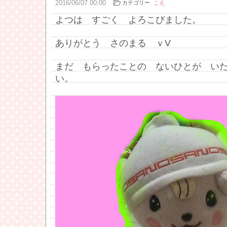
2016
/
06
/
07
00:00
カテゴリー
こえ
よつは すごく よろこびました。
ありがとう さのまる ｖV
まだ もらったことの ないひとが い
い。