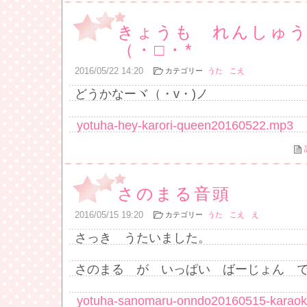
きょうも れんしゅ
（・□・*
2016
/
05
/
22
14:20
カテゴリー
うた
こえ
どうかなーヾ（・v・)ノ
yotuha-hey-karori-queen20160522.mp3
さのまる音頭
2016
/
05
/
15
19:20
カテゴリー
うた
こえ
え
さっき うたいました。
さのまる が いっぱい ばーじょん 
yotuha-sanomaru-onndo20160515-karao