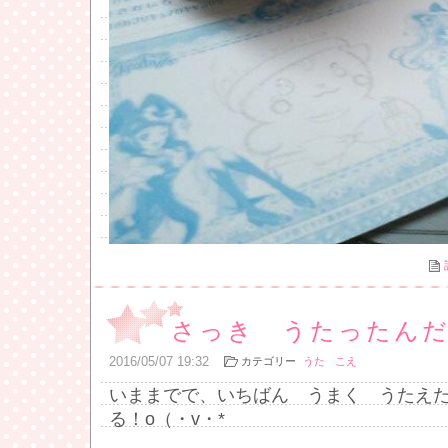
さっき うたったん
2016
/
05
/
07
19:32
カテゴリー
うた
こえ
いままでで、いちばん うまく うたえ
る！o（・v・*