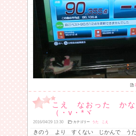
こえ なおった かな
（・v・*ヾ
2016
/
04
/
29
13:30
カテゴリー
うた
こえ
きのう より すくない じかんで う